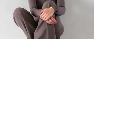
Hi, ik ben Jolande
Vos, e
n ik breng
helderheid waar het
troebel voelt
Het leven test je juist waar je nog niet
sterk bent. Dat ontdekte ik toen ik in